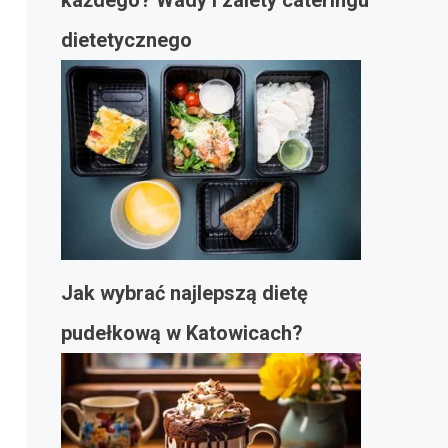
każdego? Wady i zalety cateringu
dietetycznego
Jak wybrać najlepszą dietę
pudełkową w Katowicach?