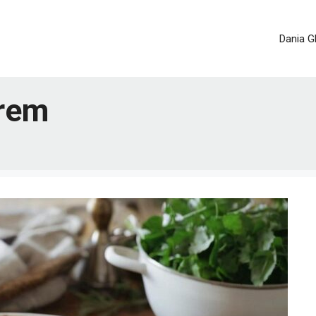
Dania G
orem