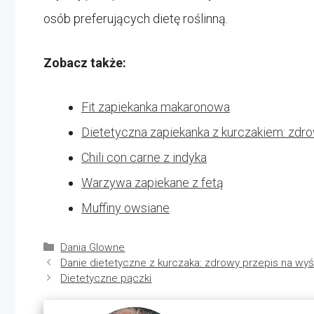
osób preferujących dietę roślinną.
Zobacz także:
Fit zapiekanka makaronowa
Dietetyczna zapiekanka z kurczakiem: zdro
Chili con carne z indyka
Warzywa zapiekane z fetą
Muffiny owsiane
Kategorie
Dania Glowne
Danie dietetyczne z kurczaka: zdrowy przepis na wyś
Dietetyczne pączki