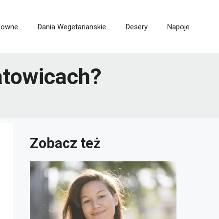
lowne
Dania Wegetarianskie
Desery
Napoje
atowicach?
Zobacz też