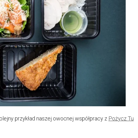
lejny przykład naszej owocnej współpracy z
Pożycz Tu