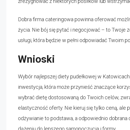
zrezygnować z niektórych posiłków lub wstrzyma
Dobra firma cateringowa powinna oferować możli
życia. Nie bój się pytać i negocjować – to Twoje
usługi, która będzie w pełni odpowiadać Twoim p
Wnioski
Wybór najlepszej diety pudełkowej w Katowicach
inwestycja, która może przynieść znaczące korzy
wybrać dietę dostosowaną do Twoich celów, zwra
elastyczność oferty. Nie kieruj się tylko ceną, al
odżywianie to podstawa, a odpowiednio dobran
dążeniu do lepszego samopoczucia i formy.