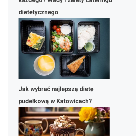
każdego? Wady i zalety cateringu
dietetycznego
Jak wybrać najlepszą dietę
pudełkową w Katowicach?