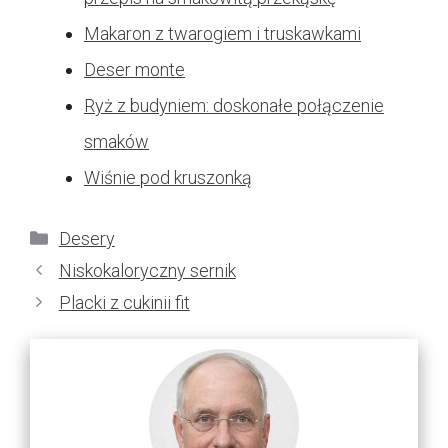
Makaron z twarogiem i truskawkami
Deser monte
Ryż z budyniem: doskonałe połączenie
smaków
Wiśnie pod kruszonką
Kategorie
Desery
Niskokaloryczny sernik
Placki z cukinii fit