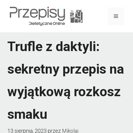
Przejdź
do
Menu
treści
Trufle z daktyli:
sekretny przepis na
wyjątkową rozkosz
smaku
13 sierpnia, 2023
przez
Mikolaj