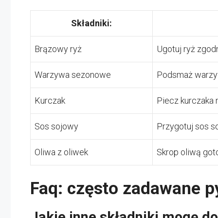
Składniki:
Brązowy ryż
Ugotuj ryż zgodn
Warzywa sezonowe
Podsmaż warzywa
Kurczak
Piecz kurczaka na
Sos sojowy
Przygotuj sos s
Oliwa z oliwek
Skrop oliwą got
Faq: często zadawane p
Jakie inne składniki mogę d