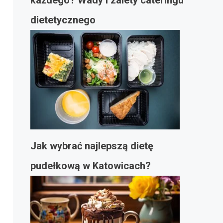
każdego? Wady i zalety cateringu
dietetycznego
Jak wybrać najlepszą dietę
pudełkową w Katowicach?