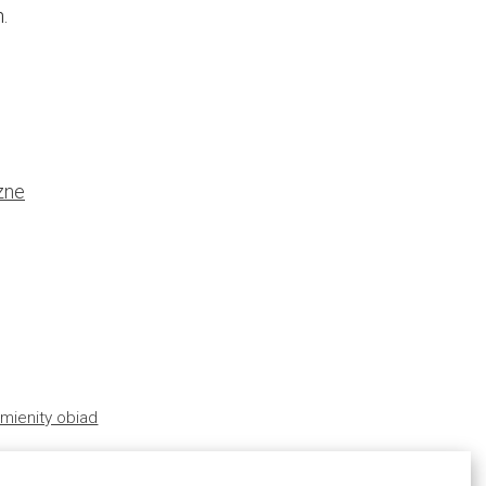
.
zne
mienity obiad