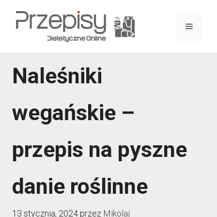
Przejdź
do
Menu
treści
Naleśniki
wegańskie –
przepis na pyszne
danie roślinne
13 stycznia, 2024
przez
Mikolaj