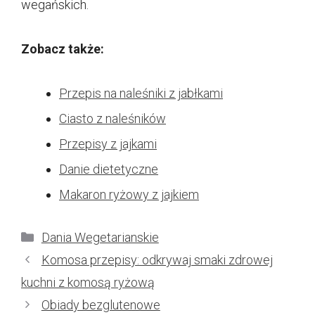
wegańskich.
Zobacz także:
Przepis na naleśniki z jabłkami
Ciasto z naleśników
Przepisy z jajkami
Danie dietetyczne
Makaron ryżowy z jajkiem
Kategorie
Dania Wegetarianskie
Komosa przepisy: odkrywaj smaki zdrowej
kuchni z komosą ryżową
Obiady bezglutenowe